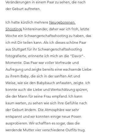
Veränderungen in einem Paar zu sehen, die nach 
der Geburt auftreten.
Ich hatte kürzlich mehrere 
Neugeborenen 
Shootings
 hintereinander, daher war ich froh, letzte 
Woche ein Schwangerschaftsshooting zu haben, das 
ich mit Dir teilen kann. Als ich dieses schöne Paar 
aus Stuttgart für ihr Schwangerschaftsshooting 
fotografierte, erinnerte ich mich an die "Davor"-
Momente. Das Paar war voller Vorfreude und 
Aufregung und zeigte bereits eine wachsende Liebe 
zu ihrem Baby, die sich in der sanften Art und 
Weise, wie sie den Babybauch anfassten, zeigte. Ich 
konnte auch die Liebe und Wertschätzung spüren, 
die der Mann für seine Frau empfand. Ich kann 
kaum warten, zu sehen wie sich ihre Gefühle nach 
der Geburt ändern. Die Atmosphäre war sehr 
entspannt und wir konnten einige neue Posen 
ausprobieren. Wir schafften es sogar, dass die 
werdende Mutter vier verschiedene Outfits trug.