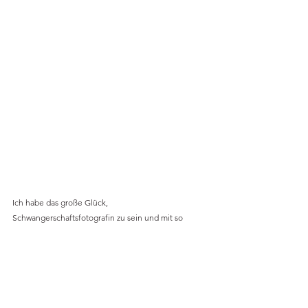
Ich habe das große Glück, 
Schwangerschaftsfotografin zu sein und mit so 
vielen wunderbaren Menschen zu arbeiten. Ich bin 
dankbar für ihren Besuch und freue mich darauf, sie 
später im Herbst zu ihrer 
Neugeborenen Shooting
wiederzusehen.