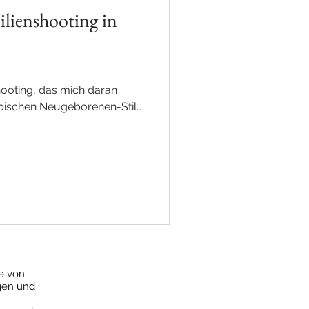
ilienshooting in
oting, das mich daran
ypischen Neugeborenen-Stil
he von
ngen und